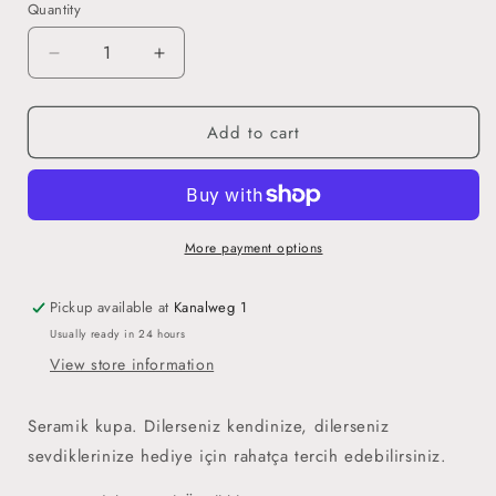
Quantity
Decrease
Increase
quantity
quantity
for
for
Add to cart
Subhanallah
Subhanallah
-
-
Kupa
Kupa
More payment options
Pickup available at
Kanalweg 1
Usually ready in 24 hours
View store information
Seramik kupa. Dilerseniz kendinize, dilerseniz
sevdiklerinize hediye için rahatça tercih edebilirsiniz.