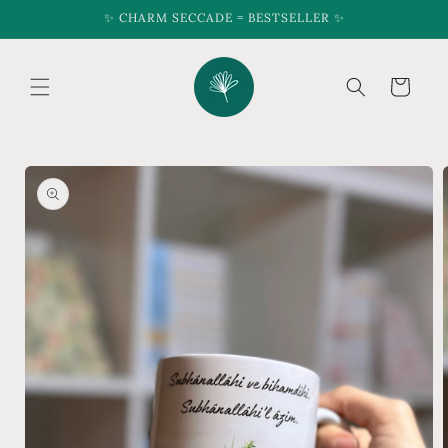
Skip to
✨ CHARM SECCADE = BESTSELLER ✨
content
Cart
Skip to
product
information