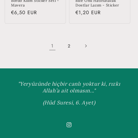
Bordo Kilim Sticker Seti -
Bize Onu Hatırlatacak
Mavera
Dostlar Lazım - Sticker
Regular
€6,50 EUR
Regular
€1,20 EUR
price
price
1
2
"Yeryüzünde hiçbir canlı yoktur ki, rızkı
Allah’a ait olmasın..."
(Hûd Suresi, 6. Ayet)
Instagram