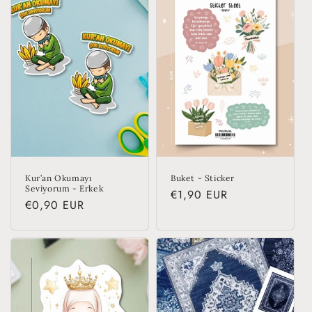
Kur’an Okumayı
Buket - Sticker
Seviyorum - Erkek
Regular
€1,90 EUR
Regular
€0,90 EUR
price
price