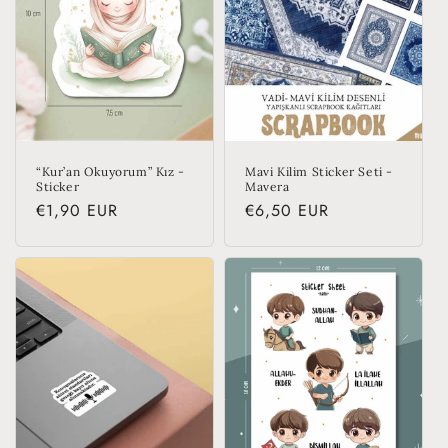
“Kur’an Okuyorum” Kız -
Mavi Kilim Sticker Seti -
Sticker
Mavera
Regular
€1,90 EUR
Regular
€6,50 EUR
price
price