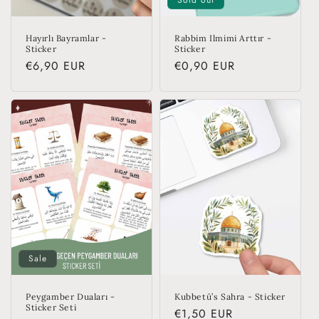
Hayırlı Bayramlar -
Rabbim Ilmimi Arttır -
Sticker
Sticker
Regular
€6,90 EUR
Regular
€0,90 EUR
price
price
Sale
Peygamber Duaları -
Kubbetü’s Sahra - Sticker
Sticker Seti
Regular
€1,50 EUR