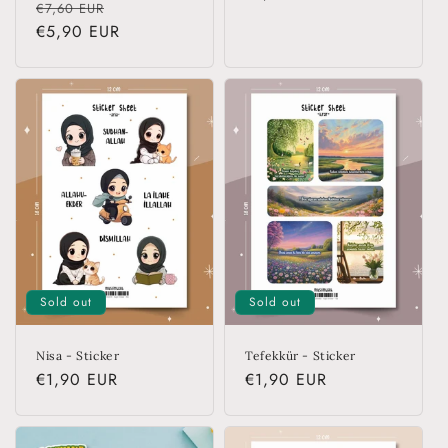
Regular
Sale
€7,60 EUR
price
price
€5,90 EUR
price
Sold out
Sold out
Nisa - Sticker
Tefekkür - Sticker
Regular
€1,90 EUR
Regular
€1,90 EUR
price
price