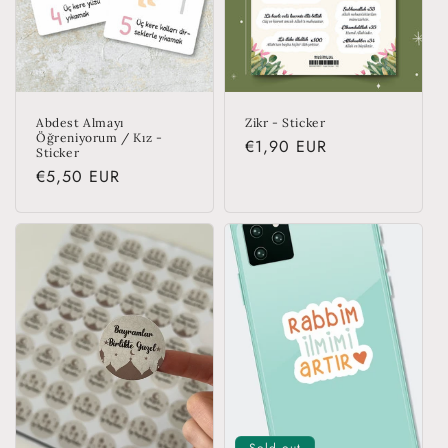
i
o
n
:
Abdest Almayı
Zikr - Sticker
Öğreniyorum / Kız -
Regular
€1,90 EUR
Sticker
price
Regular
€5,50 EUR
price
Sold out