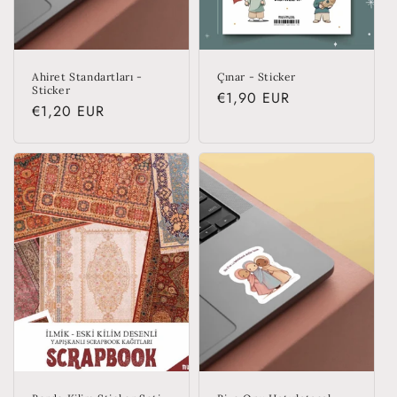
Ahiret Standartları -
Çınar - Sticker
Sticker
Regular
€1,90 EUR
Regular
€1,20 EUR
price
price