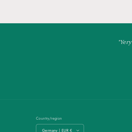
"Yery
Country/region
Germany | EUR €