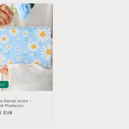
out
m İlmimi Arttır -
ık Planlayıcı
lar
0 EUR