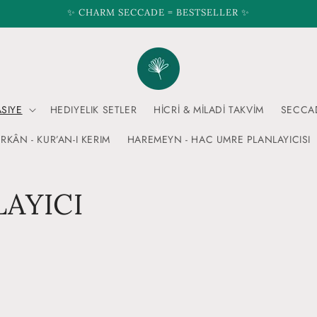
✨ CHARM SECCADE = BESTSELLER ✨
ASIYE
HEDIYELIK SETLER
HİCRİ & MİLADİ TAKVİM
SECCA
RKÂN - KUR’AN-I KERIM
HAREMEYN - HAC UMRE PLANLAYICISI
LAYICI