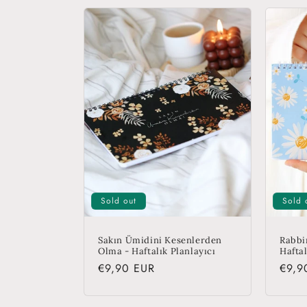
e
c
t
i
o
n
Sold out
Sold 
:
Sakın Ümidini Kesenlerden
Rabbi
Olma - Haftalık Planlayıcı
Haftal
Regular
€9,90 EUR
Regu
€9,9
price
price