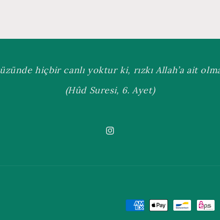
üzünde hiçbir canlı yoktur ki, rızkı Allah’a ait olmas
(Hûd Suresi, 6. Ayet)
Instagram
Payment
methods