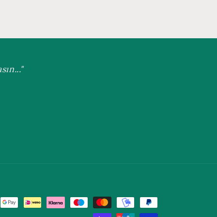
ın..."