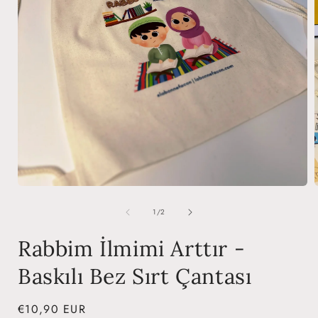
Open
media
of
1
1
/
2
i
in
modal
Rabbim İlmimi Arttır -
Baskılı Bez Sırt Çantası
Regular
€10,90 EUR