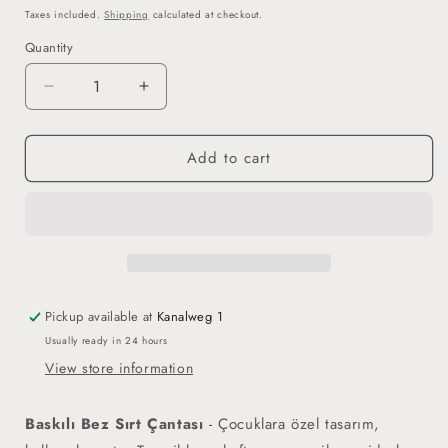
price
Taxes included.
Shipping
calculated at checkout.
Quantity
Decrease
Increase
quantity
quantity
for
for
Add to cart
Rabbim
Rabbim
İlmimi
İlmimi
Arttır
Arttır
-
-
Baskılı
Baskılı
Bez
Bez
Sırt
Sırt
Çantası
Çantası
Pickup available at
Kanalweg 1
Usually ready in 24 hours
View store information
Baskılı Bez Sırt Çantası
- Çocuklara özel tasarım,