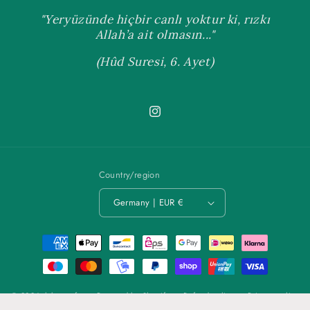
"Yeryüzünde hiçbir canlı yoktur ki, rızkı
Allah’a ait olmasın..."
(Hûd Suresi, 6. Ayet)
Instagram
Country/region
Germany | EUR €
Payment
methods
© 2026,
labonnefaçon
Powered by Shopify
Refund policy
Privacy policy