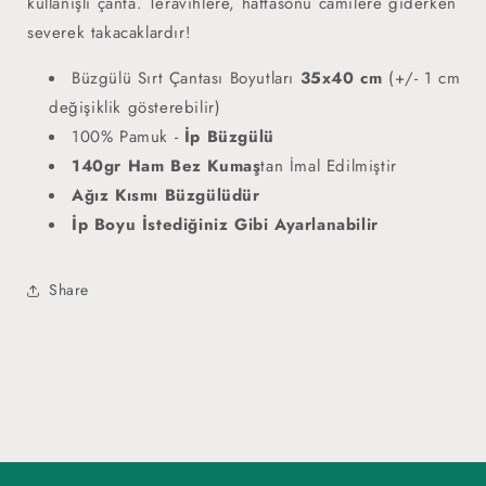
kullanışlı çanta. Teravihlere, haftasonu camilere giderken
severek takacaklardır!
Büzgülü Sırt Çantası Boyutları
35x40 cm
(+/- 1 cm
değişiklik gösterebilir)
100% Pamuk -
İp Büzgülü
140gr Ham Bez Kumaş
tan İmal Edilmiştir
Ağız Kısmı Büzgülüdür
İp Boyu İstediğiniz Gibi Ayarlanabilir
Share