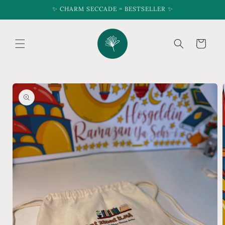
Skip to
✨ CHARM SECCADE = BESTSELLER ✨
content
Cart
Skip to
product
information