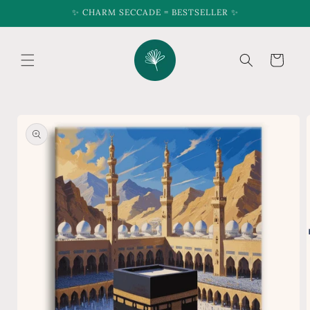
Skip to
✨ CHARM SECCADE = BESTSELLER ✨
content
Cart
Skip to
product
information