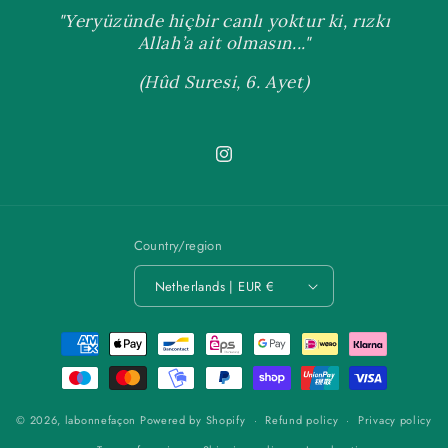
"Yeryüzünde hiçbir canlı yoktur ki, rızkı
Allah’a ait olmasın..."
(Hûd Suresi, 6. Ayet)
Instagram
Country/region
Netherlands | EUR €
Payment
methods
© 2026,
labonnefaçon
Powered by Shopify
Refund policy
Privacy policy