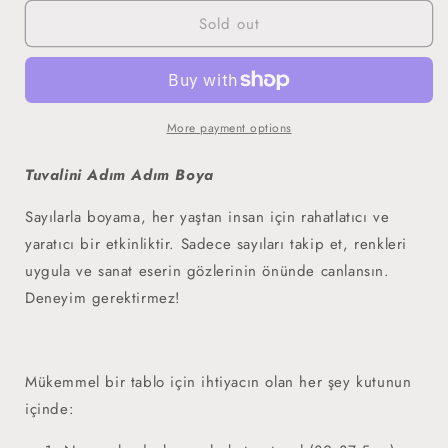
for
for
Sold out
Beytullah:
Beytullah:
The
The
House
House
of
of
Allah
Allah
More payment options
Tuvalini Adım Adım Boya
Sayılarla boyama, her yaştan insan için rahatlatıcı ve
yaratıcı bir etkinliktir. Sadece sayıları takip et, renkleri
uygula ve sanat eserin gözlerinin önünde canlansın.
Deneyim gerektirmez!
Mükemmel bir tablo için ihtiyacın olan her şey kutunun
içinde: