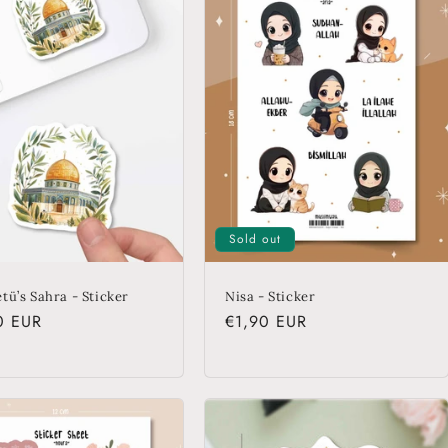
Sold out
tü’s Sahra - Sticker
Nisa - Sticker
lar
0 EUR
Regular
€1,90 EUR
price