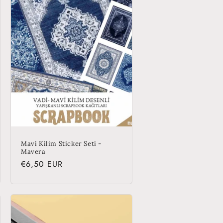
Mavi Kilim Sticker Seti -
Mavera
Regular
€6,50 EUR
price