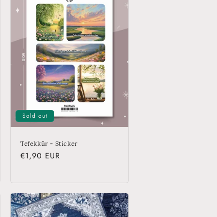
Sold out
Tefekkür - Sticker
Regular
€1,90 EUR
price