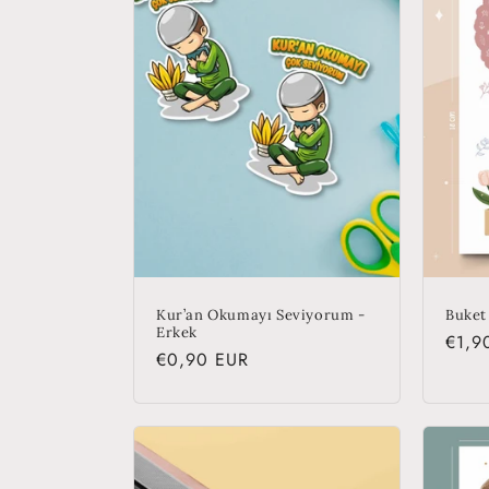
Kur’an Okumayı Seviyorum -
Buket 
Erkek
Regu
€1,9
Regular
€0,90 EUR
price
price