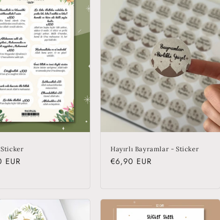
 Sticker
Hayırlı Bayramlar - Sticker
lar
0 EUR
Regular
€6,90 EUR
price