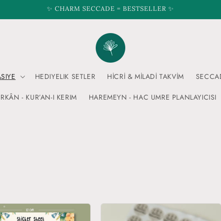
✨ CHARM SECCADE = BESTSELLER ✨
ASIYE
HEDIYELIK SETLER
HİCRİ & MİLADİ TAKVİM
SECCA
RKÂN - KUR’AN-I KERIM
HAREMEYN - HAC UMRE PLANLAYICISI