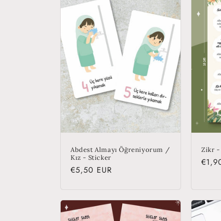
e
c
t
i
o
n
Abdest Almayı Öğreniyorum /
Zikr -
Kız - Sticker
Regu
€1,9
Regular
€5,50 EUR
:
price
price