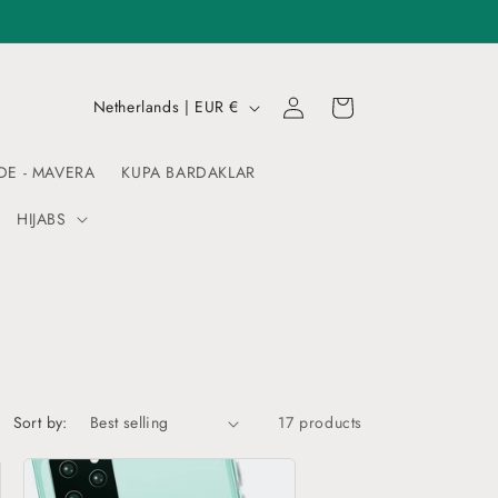
Log
C
Cart
Netherlands | EUR €
in
o
u
DE - MAVERA
KUPA BARDAKLAR
n
HIJABS
t
r
y
/
r
e
Sort by:
17 products
g
i