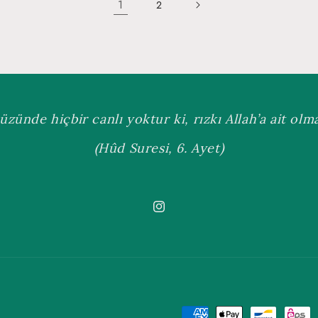
1
2
üzünde hiçbir canlı yoktur ki, rızkı Allah’a ait olmas
(Hûd Suresi, 6. Ayet)
Instagram
Payment