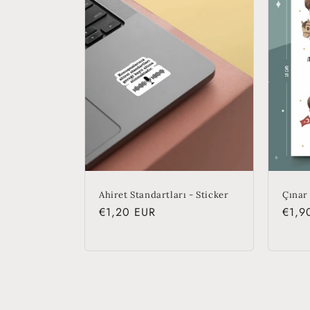
Ahiret Standartları - Sticker
Çınar 
Regular
€1,20 EUR
Regu
€1,9
price
price