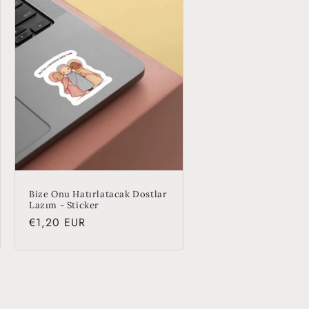
Bize Onu Hatırlatacak Dostlar
Lazım - Sticker
Regular
€1,20 EUR
price