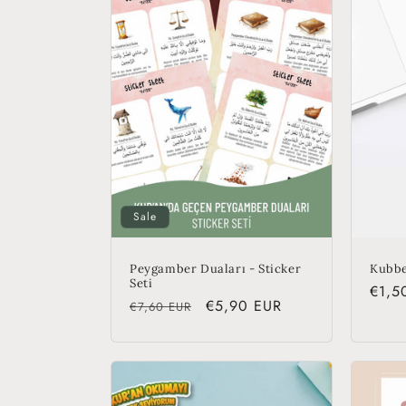
Sale
Peygamber Duaları - Sticker
Kubbe
Seti
Regu
€1,5
Regular
Sale
€5,90 EUR
€7,60 EUR
price
price
price