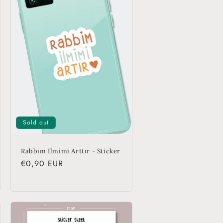
o
n
Sold out
Rabbim Ilmimi Arttır - Sticker
Regular
€0,90 EUR
price