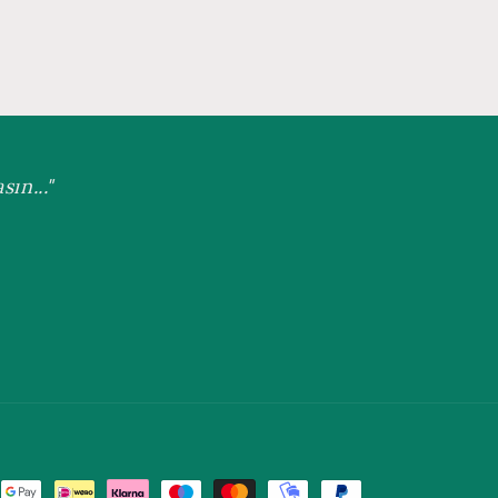
ın..."