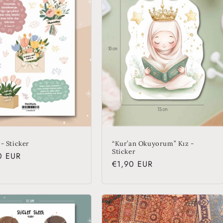
- Sticker
“Kur’an Okuyorum” Kız -
Sticker
lar
0 EUR
Regular
€1,90 EUR
price