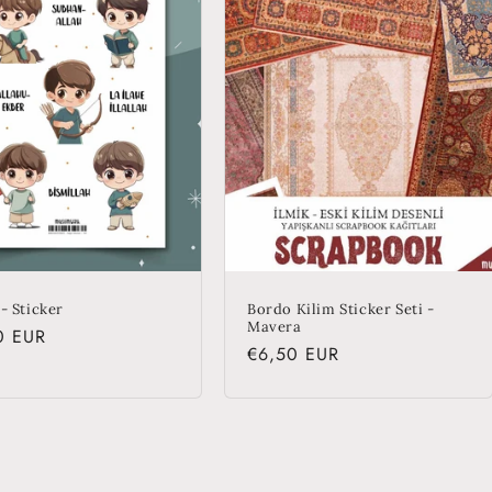
- Sticker
Bordo Kilim Sticker Seti -
Mavera
lar
0 EUR
Regular
€6,50 EUR
price