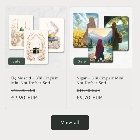
Sale
Sale
Üç Mescid – 3’lü Çizgisiz
Nigâr – 3’lü Çizgisiz Mini
Mini Not Defter Seti
Not Defter Seti
Regular
Sale
Regular
Sale
€12,00 EUR
€11,70 EUR
price
€9,90 EUR
price
price
€9,70 EUR
price
View all