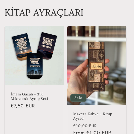
KİTAP AYRAÇLARI
İmam Gazali - 3’lü
Sale
Mıknatıslı Ayraç Seti
Regular
€7,50 EUR
price
Mavera Kahve - Kitap
Ayracı
Regular
Sale
€10,00 EUR
price
From €1,00 EUR
price