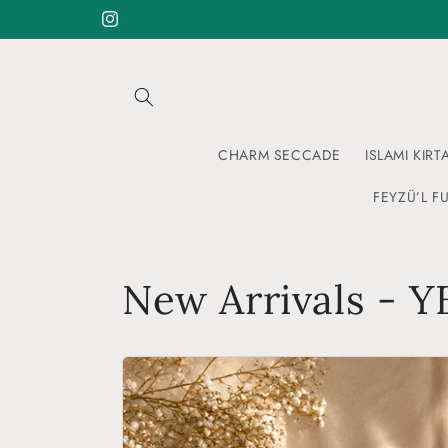
Skip to
Instagram
content
CHARM SECCADE
ISLAMI KIRT
FEYZÜ’L FU
New Arrivals - 