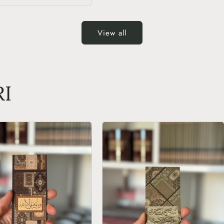
View all
RI