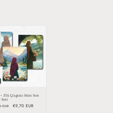
– 3’lü Çizgisiz Mini Not
 Seti
lar
Sale
€9,70 EUR
0 EUR
price