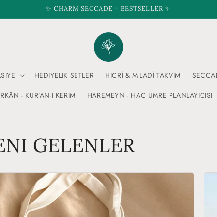
✨ CHARM SECCADE = BESTSELLER ✨
ASIYE
HEDIYELIK SETLER
HİCRİ & MİLADİ TAKVİM
SECCA
RKÂN - KUR’AN-I KERIM
HAREMEYN - HAC UMRE PLANLAYICISI
YENI GELENLER