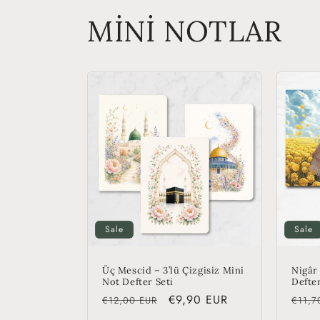
MİNİ NOTLAR
Sale
Sale
Üç Mescid – 3’lü Çizgisiz Mini
Nigâr 
Not Defter Seti
Defter
Regular
Sale
€9,90 EUR
Regu
€12,00 EUR
€11,7
price
price
price